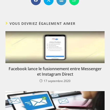
Ouvrir
Ouvrir
Ouvrir
Ouvrir
dans
dans
dans
dans
une
une
une
une
autre
autre
autre
autre
fenêtre
fenêtre
fenêtre
fenêtre
VOUS DEVRIEZ ÉGALEMENT AIMER
Facebook lance le fusionnement entre Messenger
et Instagram Direct
17 septembre 2020