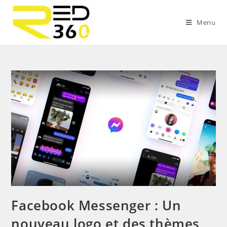
Skip
to
Menu
content
Facebook Messenger : Un
nouveau logo et des thèmes