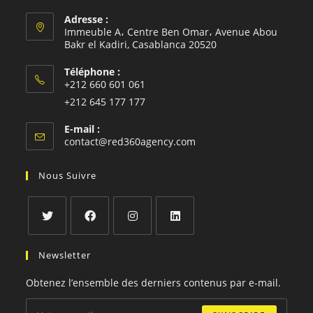
Adresse :
Immeuble A، Centre Ben Omar، Avenue Abou
Bakr el Kadiri, Casablanca 20520
Téléphone :
+212 660 601 061
S’ouvre
+212 645 177 177
dans
S’ouvre
E-mail :
votre
dans
S’ouvre
contact@red360agency.com
application
votre
dans
votre
application
Nous Suivre
application
S’ouvre
S’ouvre
S’ouvre
S’ouvre
Newsletter
dans
dans
dans
dans
un
un
un
un
Obtenez l’ensemble des derniers contenus par e-mail.
nouvel
nouvel
nouvel
nouvel
onglet
onglet
onglet
onglet