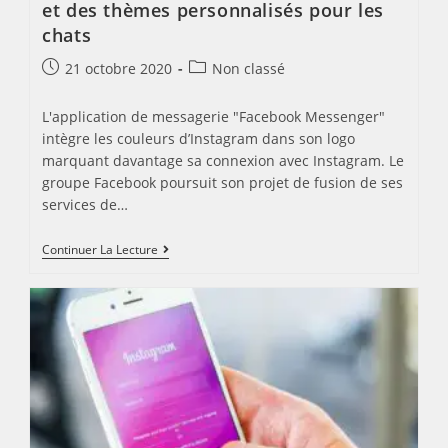
et des thèmes personnalisés pour les
chats
Post
Post
21 octobre 2020
Non classé
published:
category:
L'application de messagerie "Facebook Messenger"
intègre les couleurs d’Instagram dans son logo
marquant davantage sa connexion avec Instagram. Le
groupe Facebook poursuit son projet de fusion de ses
services de…
Facebook
Continuer La Lecture
Messenger
:
Un
Nouveau
Logo
Et
Des
Thèmes
Personnalisés
Pour
Les
Chats