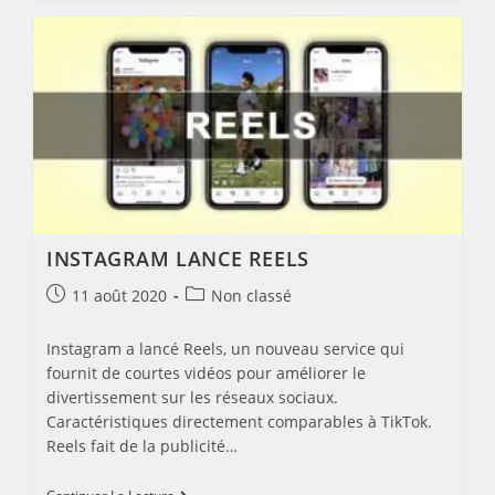
Google
Aident
Les
Pays
À
Créer
Des
Applications
De
Recherche
De
Contacts
COVID-
19
INSTAGRAM LANCE REELS
Post
Post
11 août 2020
Non classé
published:
category:
Instagram a lancé Reels, un nouveau service qui
fournit de courtes vidéos pour améliorer le
divertissement sur les réseaux sociaux.
Caractéristiques directement comparables à TikTok.
Reels fait de la publicité…