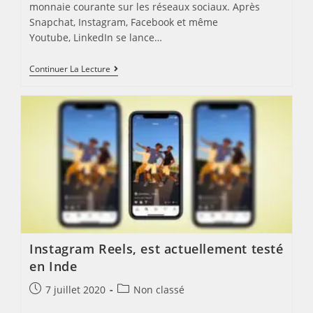
monnaie courante sur les réseaux sociaux. Après
Snapchat, Instagram, Facebook et même
Youtube, LinkedIn se lance…
POURQUOI
Continuer La Lecture
ET
COMMENT
UTILISER
LES
STORIES
LINKEDIN
?
Instagram Reels, est actuellement testé
en Inde
Post
Post
7 juillet 2020
Non classé
published:
category: