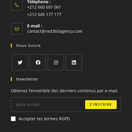
Téléphone :
+212 660 601 061
S’ouvre
+212 645 177 177
dans
S’ouvre
E-mail :
votre
dans
S’ouvre
contact@red360agency.com
application
votre
dans
votre
application
Nous Suivre
application
S’ouvre
S’ouvre
S’ouvre
S’ouvre
Newsletter
dans
dans
dans
dans
un
un
un
un
Obtenez l’ensemble des derniers contenus par e-mail.
nouvel
nouvel
nouvel
nouvel
onglet
onglet
onglet
onglet
S'INSCRIRE
Accepter les termes RGPD