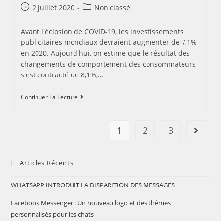
Post
Post
2 juillet 2020
Non classé
published:
category:
Avant l'éclosion de COVID-19, les investissements
publicitaires mondiaux devraient augmenter de 7,1%
en 2020. Aujourd'hui, on estime que le résultat des
changements de comportement des consommateurs
s'est contracté de 8,1%,…
L’impact
Continuer La Lecture
Du
COVID-
19
Sur
1
2
3
Aller à 
Les
Dépenses
Publicitaires
Mondiales
Articles Récents
WHATSAPP INTRODUIT LA DISPARITION DES MESSAGES
Facebook Messenger : Un nouveau logo et des thèmes
personnalisés pour les chats