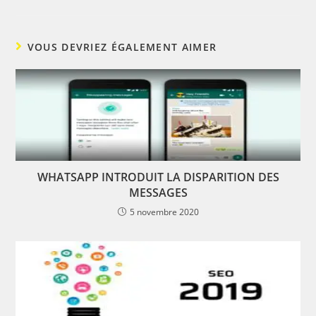
une
une
une
une
autre
autre
autre
autre
fenêtre
fenêtre
fenêtre
fenêtre
VOUS DEVRIEZ ÉGALEMENT AIMER
WHATSAPP INTRODUIT LA DISPARITION DES
MESSAGES
5 novembre 2020