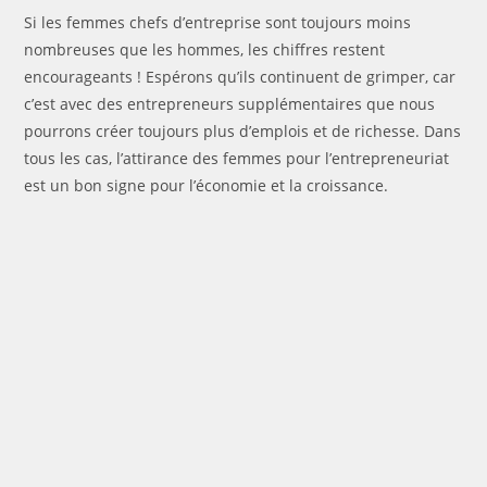
Si les femmes chefs d’entreprise sont toujours moins
nombreuses que les hommes, les chiffres restent
encourageants ! Espérons qu’ils continuent de grimper, car
c’est avec des entrepreneurs supplémentaires que nous
pourrons créer toujours plus d’emplois et de richesse. Dans
tous les cas, l’attirance des femmes pour l’entrepreneuriat
est un bon signe pour l’économie et la croissance.
RED360AGENCY red360agency red 360 agency RED 360
AGENCY
Agence de communication Agence de communication
casablanca Agence de communication maroc marketing
e-marketing marketing digital communication digitale
Facebook Twitter Snapshat WhatsApp WathAppBusiness
WhatsApppro Instagram Youtube Publicitéenligne Publicité
en ligne