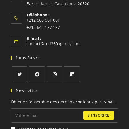
Bakr el Kadiri, Casablanca 20520
Téléphone :
+212 660 601 061
S’ouvre
+212 645 177 177
dans
S’ouvre
E-mail :
votre
dans
S’ouvre
contact@red360agency.com
application
votre
dans
votre
application
Nous Suivre
application
S’ouvre
S’ouvre
S’ouvre
S’ouvre
Newsletter
dans
dans
dans
dans
un
un
un
un
Obtenez l’ensemble des derniers contenus par e-mail.
nouvel
nouvel
nouvel
nouvel
onglet
onglet
onglet
onglet
S'INSCRIRE