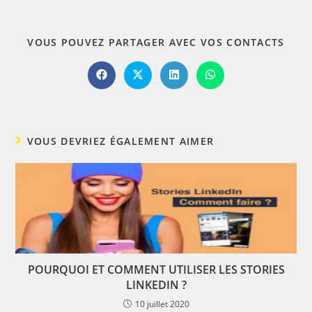
PART
VOUS POUVEZ PARTAGER AVEC VOS CONTACTS
CE
CON
Ouvrir
Ouvrir
Ouvrir
Ouvrir
dans
dans
dans
dans
une
une
une
une
autre
autre
autre
autre
fenêtre
fenêtre
fenêtre
fenêtre
VOUS DEVRIEZ ÉGALEMENT AIMER
POURQUOI ET COMMENT UTILISER LES STORIES
LINKEDIN ?
10 juillet 2020