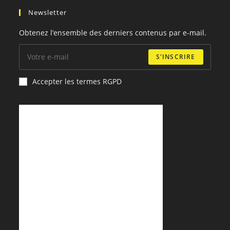
S’ouvre
S’ouvre
S’ouvre
S’ouvre
Newsletter
dans
dans
dans
dans
un
un
un
un
Obtenez l’ensemble des derniers contenus par e-mail.
nouvel
nouvel
nouvel
nouvel
onglet
onglet
onglet
onglet
S'INSCRIRE
Accepter les termes RGPD