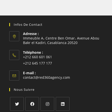
Infos De Contact
Adresse :
Immeuble A، Centre Ben Omar، Avenue Abou
Bakr el Kadiri, Casablanca 20520
Téléphone :
+212 660 601 061
S’ouvre
+212 645 177 177
dans
S’ouvre
E-mail :
votre
dans
S’ouvre
contact@red360agency.com
application
votre
dans
votre
application
Nous Suivre
application