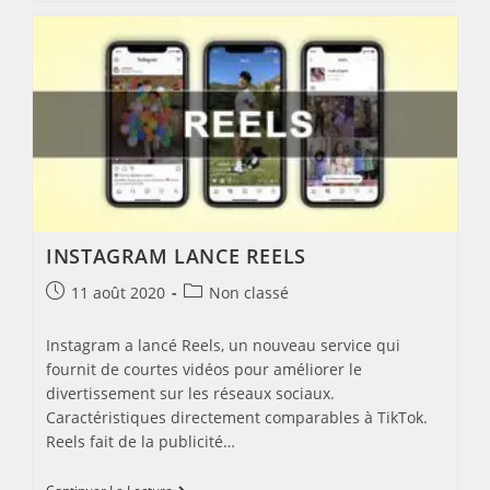
Google
Aident
Les
Pays
À
Créer
Des
Applications
De
Recherche
De
Contacts
COVID-
19
INSTAGRAM LANCE REELS
Post
Post
11 août 2020
Non classé
published:
category:
Instagram a lancé Reels, un nouveau service qui
fournit de courtes vidéos pour améliorer le
divertissement sur les réseaux sociaux.
Caractéristiques directement comparables à TikTok.
Reels fait de la publicité…