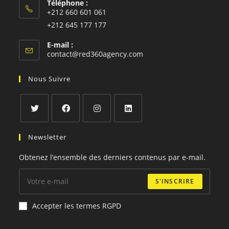
Téléphone :
+212 660 601 061
S’ouvre
+212 645 177 177
dans
S’ouvre
E-mail :
votre
dans
S’ouvre
contact@red360agency.com
application
votre
dans
votre
application
Nous Suivre
application
S’ouvre
S’ouvre
S’ouvre
S’ouvre
Newsletter
dans
dans
dans
dans
un
un
un
un
Obtenez l’ensemble des derniers contenus par e-mail.
nouvel
nouvel
nouvel
nouvel
onglet
onglet
onglet
onglet
S'INSCRIRE
Accepter les termes RGPD