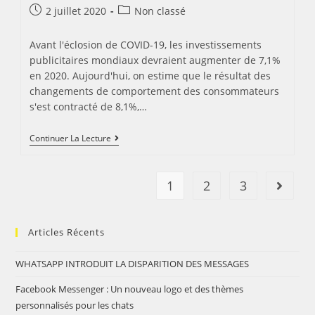
Post
Post
2 juillet 2020
Non classé
published:
category:
Avant l'éclosion de COVID-19, les investissements
publicitaires mondiaux devraient augmenter de 7,1%
en 2020. Aujourd'hui, on estime que le résultat des
changements de comportement des consommateurs
s'est contracté de 8,1%,…
L’impact
Continuer La Lecture
Du
COVID-
19
Sur
1
2
3
Aller à 
Les
Dépenses
Publicitaires
Mondiales
Articles Récents
WHATSAPP INTRODUIT LA DISPARITION DES MESSAGES
Facebook Messenger : Un nouveau logo et des thèmes
personnalisés pour les chats