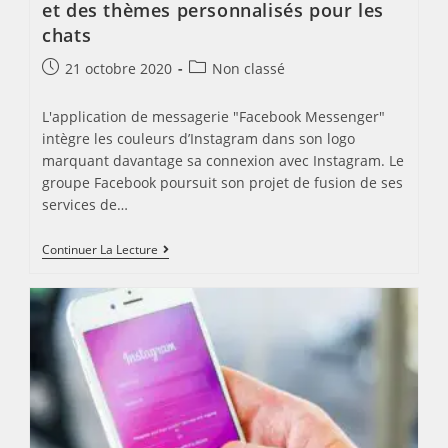
et des thèmes personnalisés pour les
chats
Post
Post
21 octobre 2020
Non classé
published:
category:
L'application de messagerie "Facebook Messenger"
intègre les couleurs d’Instagram dans son logo
marquant davantage sa connexion avec Instagram. Le
groupe Facebook poursuit son projet de fusion de ses
services de…
Facebook
Continuer La Lecture
Messenger
:
Un
Nouveau
Logo
Et
Des
Thèmes
Personnalisés
Pour
Les
Chats