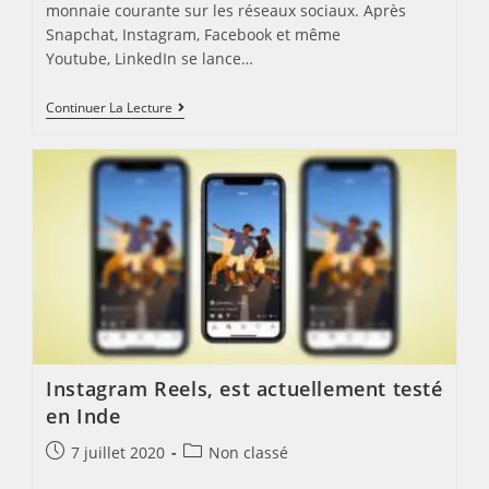
monnaie courante sur les réseaux sociaux. Après
Snapchat, Instagram, Facebook et même
Youtube, LinkedIn se lance…
POURQUOI
Continuer La Lecture
ET
COMMENT
UTILISER
LES
STORIES
LINKEDIN
?
Instagram Reels, est actuellement testé
en Inde
Post
Post
7 juillet 2020
Non classé
published:
category: